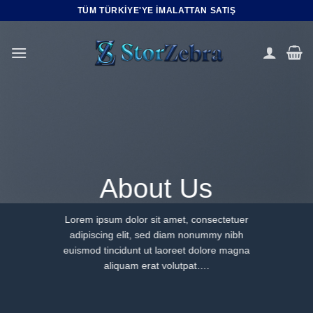
İçeriğe
TÜM TÜRKIYE'YE IMALATTAN SATIŞ
atla
About Us
Lorem ipsum dolor sit amet, consectetuer
adipiscing elit, sed diam nonummy nibh
euismod tincidunt ut laoreet dolore magna
aliquam erat volutpat….