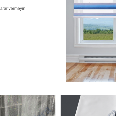
karar vermeyin
Add to
Add
wishlist
wish