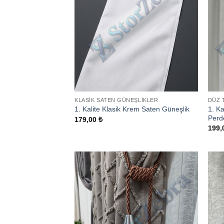
KLASIK SATEN GÜNEŞLIKLER
DÜZ 
1. K
1. Kalite Klasik Krem Saten Güneşlik
Perd
179,00
₺
199,
Add to
wishlist