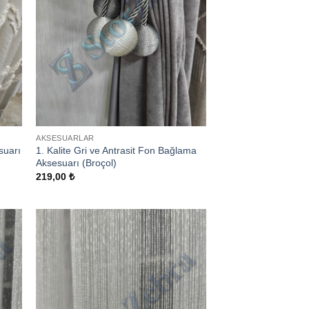
AKSESUARLAR
suarı
1. Kalite Gri ve Antrasit Fon Bağlama
Aksesuarı (Broçol)
219,00
₺
 to
Add to
list
wishlist