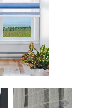
 to
Add to
list
wishlist