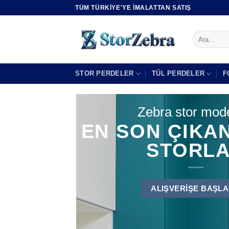
İçeriğe
TÜM TÜRKIYE'YE IMALATTAN SATIŞ
atla
Ara:
STOR PERDELER
TÜL PERDELER
F
Zebra stor mode
EN SON ÇIKA
F
STORL
BIRBI
FO
ALIŞVERIŞE BAŞLA