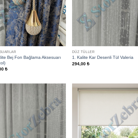
SUARLAR
DÜZ TÜLLER
alite Bej Fon Bağlama Aksesuarı
1. Kalite Kar Desenli Tül Valeria
ol)
294,00
₺
00
₺
Add to
Add
wishlist
wish