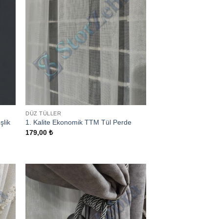
DÜZ TÜLLER
şlik
1. Kalite Ekonomik TTM Tül Perde
179,00
₺
 to
Add to
list
wishlist