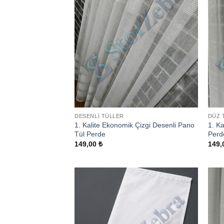
DESENLI TÜLLER
DÜZ 
1. Kalite Ekonomik Çizgi Desenli Pano
1. Ka
Tül Perde
Perd
149,00
₺
149,
Add to
wishlist