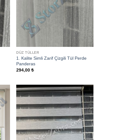
DÜZ TÜLLER
1. Kalite Simli Zarif Çizgili Tül Perde
Panderas
294,00
₺
 to
Add to
list
wishlist