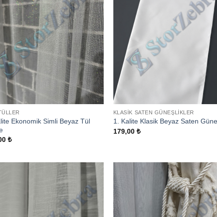
TÜLLER
KLASIK SATEN GÜNEŞLIKLER
lite Ekonomik Simli Beyaz Tül
1. Kalite Klasik Beyaz Saten Güne
e
179,00
₺
00
₺
Add to
Add
wishlist
wish