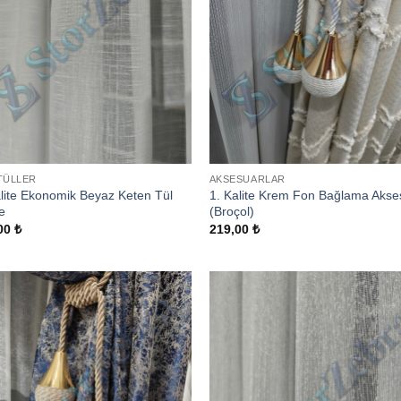
TÜLLER
AKSESUARLAR
alite Ekonomik Beyaz Keten Tül
1. Kalite Krem Fon Bağlama Akse
e
(Broçol)
00
₺
219,00
₺
Add to
Add
wishlist
wish