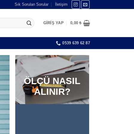
Sık Sorulan Sorular
İletişim
GIRIŞ YAP
0,00
₺
0539 639 62 87
ÖLÇÜ NASIL
ALINIR?