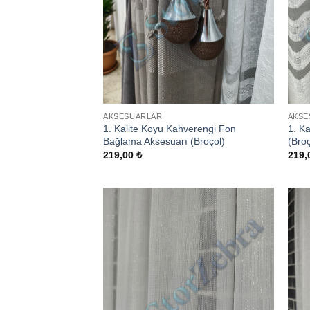
AKSESUARLAR
AKSE
1. Kalite Koyu Kahverengi Fon
1. K
Bağlama Aksesuarı (Broçol)
(Broç
219,00
₺
219,
Add to
wishlist