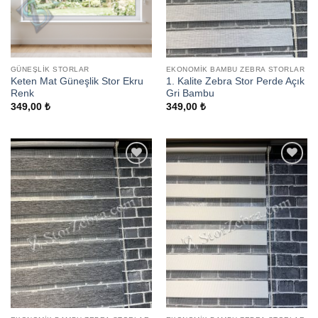
GÜNEŞLIK STORLAR
EKONOMIK BAMBU ZEBRA STORLAR
Keten Mat Güneşlik Stor Ekru
1. Kalite Zebra Stor Perde Açık
Renk
Gri Bambu
349,00
₺
349,00
₺
Add to
Add to
wishlist
wishlist