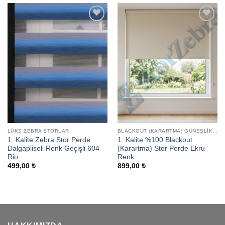
Add to
Add to
wishlist
wishlist
LÜKS ZEBRA STORLAR
BLACKOUT (KARARTMA) GÜNEŞLIK STORLAR
1. Kalite Zebra Stor Perde
1. Kalite %100 Blackout
Dalgapliseli Renk Geçişli 604
(Karartma) Stor Perde Ekru
Rio
Renk
499,00
₺
899,00
₺