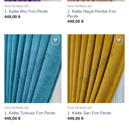
FON PERDELER
FON PERDELER
1. Kalite Hayal Pembe Fon
1. Kalite Mor Fon Perde
Perde
449,00
₺
449,00
₺
Add to
Add to
wishlist
wishlist
FON PERDELER
FON PERDELER
1. Kalite Turkuaz Fon Perde
1. Kalite Sarı Fon Perde
449,00
₺
449,00
₺