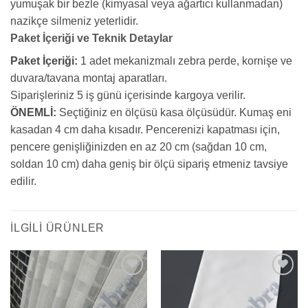
yumuşak bir bezle (kimyasal veya ağartıcı kullanmadan)
nazikçe silmeniz yeterlidir.
Paket İçeriği ve Teknik Detaylar
Paket İçeriği:
1 adet mekanizmalı zebra perde, kornişe ve
duvara/tavana montaj aparatları.
Siparişleriniz 5 iş günü içerisinde kargoya verilir.
ÖNEMLİ:
Seçtiğiniz en ölçüsü kasa ölçüsüdür. Kumaş eni
kasadan 4 cm daha kısadır. Pencerenizi kapatması için,
pencere genişliğinizden en az 20 cm (sağdan 10 cm,
soldan 10 cm) daha geniş bir ölçü sipariş etmeniz tavsiye
edilir.
İLGILI ÜRÜNLER
Add to
Add to
wishlist
wishlist