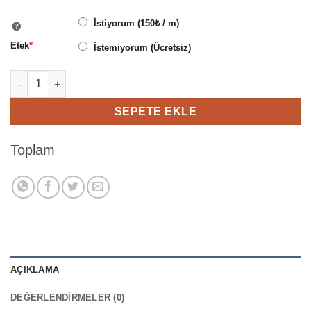
İstiyorum (150₺ / m)
Etek
*
İstemiyorum (Ücretsiz)
1. Kalite Zebra Stor Perde Siyah Bambu adet
SEPETE EKLE
Toplam
AÇIKLAMA
DEĞERLENDIRMELER (0)