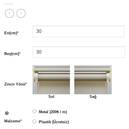
En
(cm)
*
Boy
(cm)
*
Zincir Yönü
*
Sol
Sağ
Metal (200₺ / m)
Malzeme
*
Plastik (Ücretsiz)