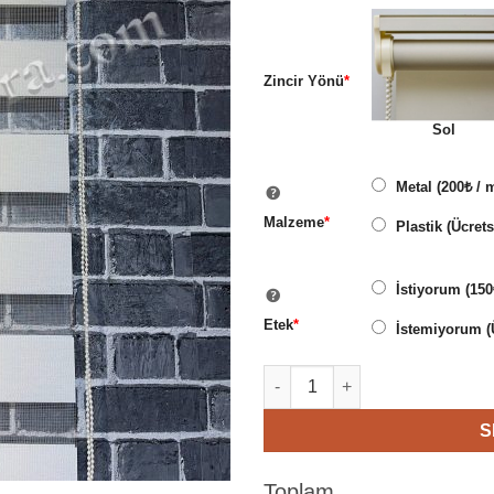
Zincir Yönü
*
Sol
Metal (200₺ / 
Malzeme
*
Plastik (Ücrets
İstiyorum (150
Etek
*
İstemiyorum (Ü
1. Kalite Zebra Stor Perde Ekr
S
Toplam