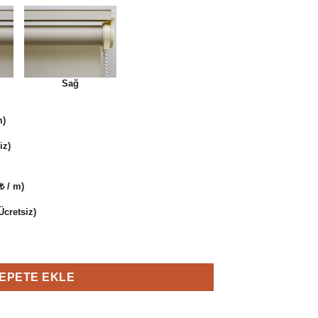
Sağ
m)
iz)
₺ / m)
cretsiz)
u Bambu adet
EPETE EKLE