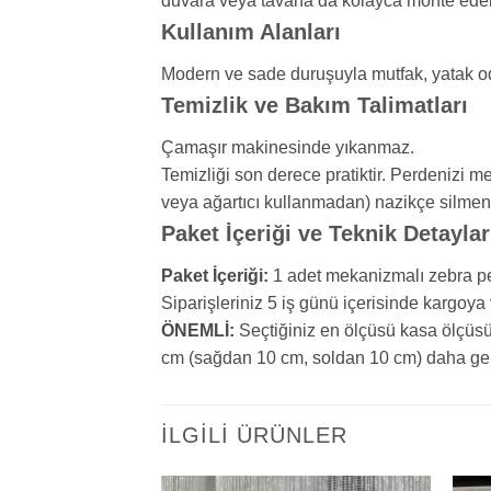
duvara veya tavana da kolayca monte edebi
Kullanım Alanları
Modern ve sade duruşuyla mutfak, yatak oda
Temizlik ve Bakım Talimatları
Çamaşır makinesinde yıkanmaz.
Temizliği son derece pratiktir. Perdenizi
veya ağartıcı kullanmadan) nazikçe silmeniz
Paket İçeriği ve Teknik Detaylar
Paket İçeriği:
1 adet mekanizmalı zebra pe
Siparişleriniz 5 iş günü içerisinde kargoya v
ÖNEMLİ:
Seçtiğiniz en ölçüsü kasa ölçüsü
cm (sağdan 10 cm, soldan 10 cm) daha geniş
İLGILI ÜRÜNLER