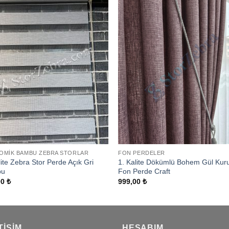
Add to
Add
wishlist
wishl
OMIK BAMBU ZEBRA STORLAR
FON PERDELER
lite Zebra Stor Perde Açık Gri
1. Kalite Dökümlü Bohem Gül Kur
bu
Fon Perde Craft
00
₺
999,00
₺
TIŞIM
HESABIM