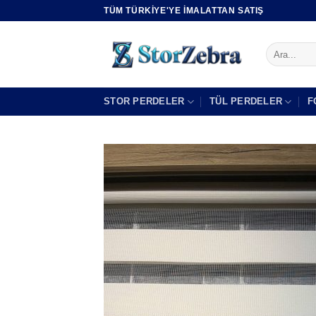
İçeriğe
TÜM TÜRKIYE'YE IMALATTAN SATIŞ
atla
Ara:
STOR PERDELER
TÜL PERDELER
F