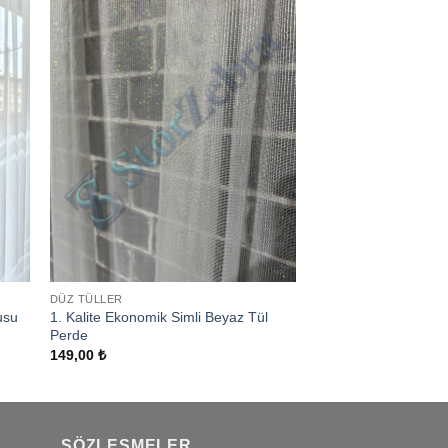
 to
Add to
ist
wishlist
DÜZ TÜLLER
usu
1. Kalite Ekonomik Simli Beyaz Tül
Perde
149,00
₺
SÖZLEŞMELER