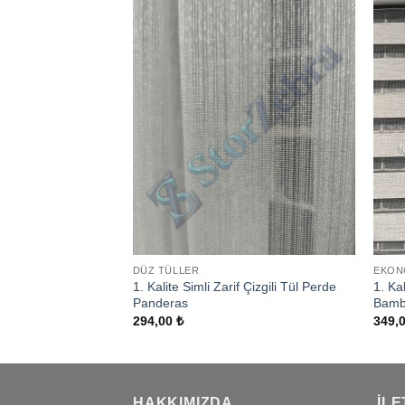
Add to
Add to
wishlist
wishlist
DÜZ TÜLLER
EKON
 Çizgi Desenli Pano
1. Kalite Simli Zarif Çizgili Tül Perde
1. Ka
Panderas
Bam
294,00
₺
349,
HAKKIMIZDA
İLE