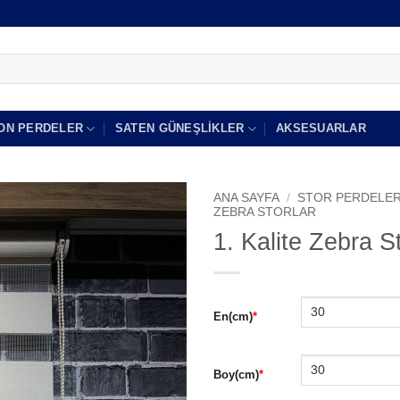
ON PERDELER
SATEN GÜNEŞLIKLER
AKSESUARLAR
ANA SAYFA
/
STOR PERDELE
ZEBRA STORLAR
1. Kalite Zebra 
Add to
wishlist
En
(cm)
*
Boy
(cm)
*