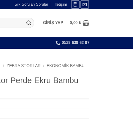
Sık Sorulan Sorular
İletişim
GIRIŞ YAP
0,00
₺
0539 639 62 87
R
/
ZEBRA STORLAR
/
EKONOMIK BAMBU
Stor Perde Ekru Bambu