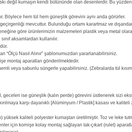
askı değil kumaşın kendi bütününde olan desenlerdir. Bu yüzde
dır. Böylece hem tül hem güneşlik görevini aynı anda görürler.
geçirgenliği mevcuttur. Bulunduğu ortamı karartmaz ve dışarıdan
eğine göre ürünlerimizin malzemeleri plastik veya metal olarak 
sınıf aksamlardan kullanılır.
dür.
an “Ölçü Nasıl Alınır” şablonumuzdan yararlanabilirsiniz.
işe montaj aparatları gönderilmektedir.
i nemli veya sabunlu süngerle yapabilirsiniz. (Zebralarda tül kıs
, geceleri ise güneşlik (kalın perde) görevini üstlenerek sizi eks
ılmaya karşı dayanıklı [Alüminyum / Plastik] kasası ve kaliteli z
) yüksek kaliteli polyester kumaştan üretilmiştir. Toz ve leke tutm
r için kornişe kolay montaj sağlayan tak-çıkart (rulet) aparatları