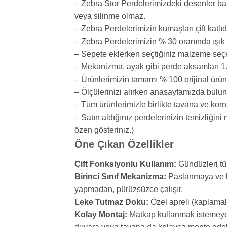
– Zebra Stor Perdelerimizdeki desenler b
veya silinme olmaz.
– Zebra Perdelerimizin kumaşları çift katlı
– Zebra Perdelerimizin % 30 oranında ışık 
– Sepete eklerken seçtiğiniz malzeme seçen
– Mekanizma, ayak gibi perde aksamları 1. 
– Ürünlerimizin tamamı % 100 orijinal ürün
– Ölçülerinizi alırken anasayfamızda bulun
– Tüm ürünlerimizle birlikte tavana ve korn
– Satın aldığınız perdelerinizin temizliğin
özen gösteriniz.)
Öne Çıkan Özellikler
Çift Fonksiyonlu Kullanım:
Gündüzleri tül
Birinci Sınıf Mekanizma:
Paslanmaya ve kır
yapmadan, pürüzsüzce çalışır.
Leke Tutmaz Doku:
Özel apreli (kaplamalı
Kolay Montaj:
Matkap kullanmak istemeyenle